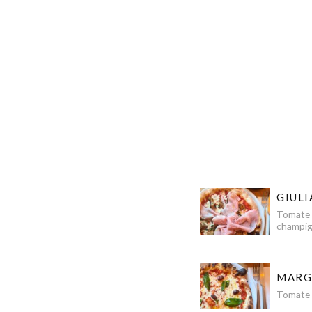
GIULI
Tomate 1
champign
MARG
Tomate 1