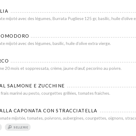
LIA
e mijoté avec des légumes, Burrata Pugliese 125 gr, basilic, huile d’olive ex
 POMODORO
e mijoté avec des légumes, basilic, huile d’olive extra vierge.
RCO
e 20 mois et soppressata, crème, jaune d’œuf, pecorino au poivre.
 AL SALMONE E ZUCCHINE
ais mariné au pesto, courgettes grillées, tomates fraiches.
 ALLA CAPONATA CON STRACCIATELLA
mate mijotée, tomates, poivrons, aubergines, courgettes, oignons, stracci
SELLERIE