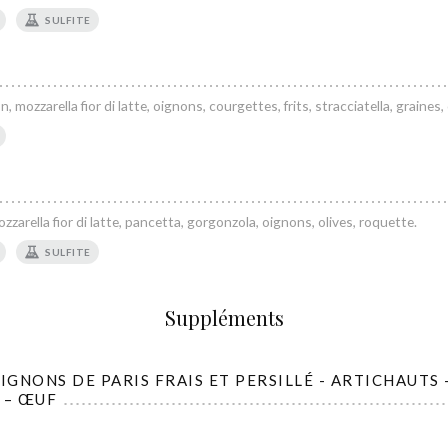
SULFITE
mozzarella fior di latte, oignons, courgettes, frits, stracciatella, graines, 
arella fior di latte, pancetta, gorgonzola, oignons, olives, roquette.
SULFITE
Suppléments
GNONS DE PARIS FRAIS ET PERSILLÉ - ARTICHAUTS 
 – ŒUF