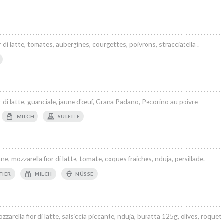
or di latte, tomates, aubergines, courgettes, poivrons, stracciatella .
ior di latte, guanciale, jaune d'œuf, Grana Padano, Pecorino au poivre
MILCH
SULFITE
, mozzarella fior di latte, tomate, coques fraiches, nduja, persillade.
TIER
MILCH
NÜSSE
arella fior di latte, salsiccia piccante, nduja, buratta 125g, olives, roquet