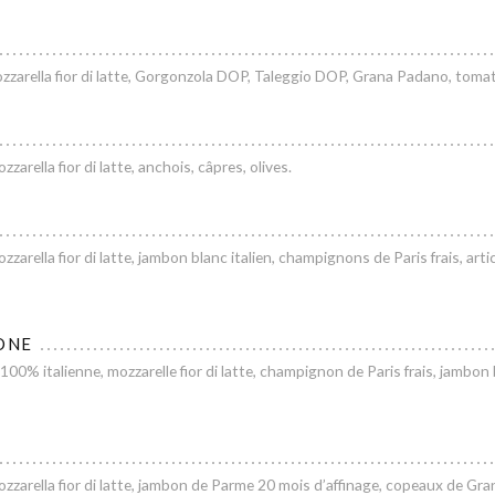
zarella fior di latte, Gorgonzola DOP, Taleggio DOP, Grana Padano, toma
arella fior di latte, anchois, câpres, olives.
arella fior di latte, jambon blanc italien, champignons de Paris frais, arti
ONE
00% italienne, mozzarelle fior di latte, champignon de Paris frais, jambon b
zarella fior di latte, jambon de Parme 20 mois d’affinage, copeaux de Gr