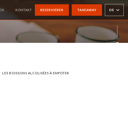
DE
OS
KONTAKT
RESERVIEREN
TAKEAWAY
((ÖFFNET EIN NEUES FENSTER))
Face
LES BOISSONS ALCOLISÉES À EMPOTER