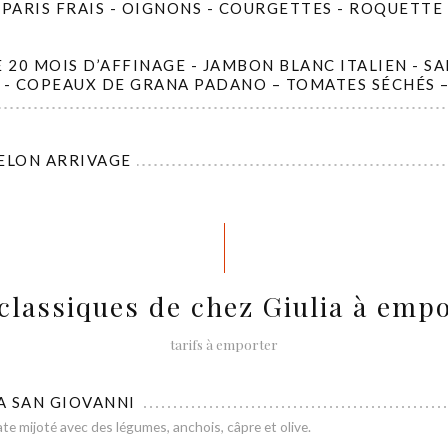
ARIS FRAIS - OIGNONS - COURGETTES - ROQUETTE 
20 MOIS D’AFFINAGE - JAMBON BLANC ITALIEN - SA
 - COPEAUX DE GRANA PADANO – TOMATES SÉCHÉS 
SELON ARRIVAGE
classiques de chez Giulia à emp
tarifs à emporter
A SAN GIOVANNI
te mijoté avec des légumes, anchois, câpre et olive.