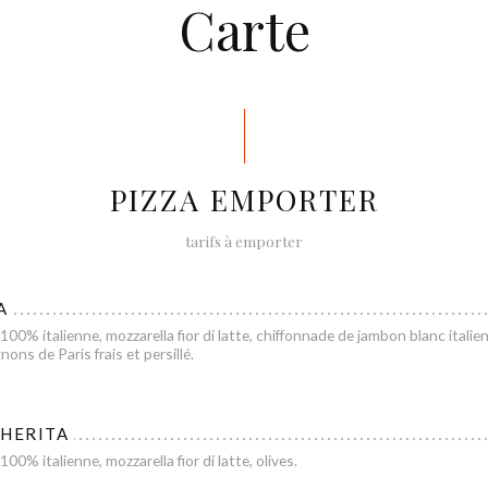
Carte
PIZZA EMPORTER
tarifs à emporter
A
00% italienne, mozzarella fior di latte, chiffonnade de jambon blanc italien
ons de Paris frais et persillé.
HERITA
00% italienne, mozzarella fior di latte, olives.