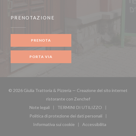
PRENOTAZIONE
PRENOTA
PORTA VIA
© 2026 Giulia Trattoria & Pizzeria — Creazione del sito internet
((apre una nuova finestra
ristorante con
Zenchef
Note legali
TERMINI DI UTILIZZO
((apre una nuova finestra))
((apre una nuova finestra))
Politica di protezione dei dati personali
((apre una nuova finestra))
Informativa sui cookie
Accessibilita
((apre una nuova finestra))
((apre una nuova finest