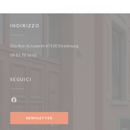
INDIRIZZO
((apre una nuova finestra))
62a Rue du Lazaret 67100 Strasbourg
09 83 78 56 63
SEGUICI
Facebook ((apre una nuova finestra))
NEWSLETTER