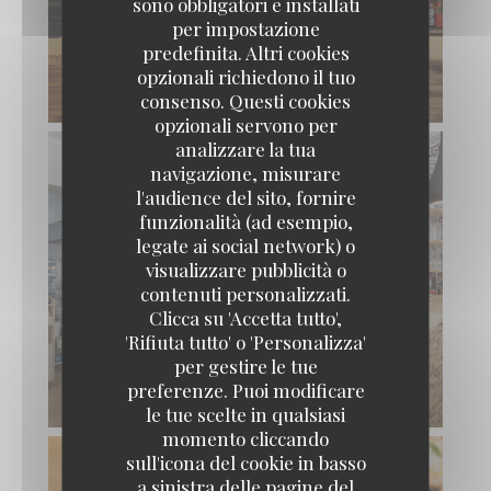
sono obbligatori e installati
per impostazione
predefinita. Altri cookies
opzionali richiedono il tuo
consenso. Questi cookies
opzionali servono per
analizzare la tua
navigazione, misurare
l'audience del sito, fornire
funzionalità (ad esempio,
legate ai social network) o
visualizzare pubblicità o
contenuti personalizzati.
Clicca su 'Accetta tutto',
'Rifiuta tutto' o 'Personalizza'
per gestire le tue
preferenze. Puoi modificare
le tue scelte in qualsiasi
momento cliccando
sull'icona del cookie in basso
a sinistra delle pagine del