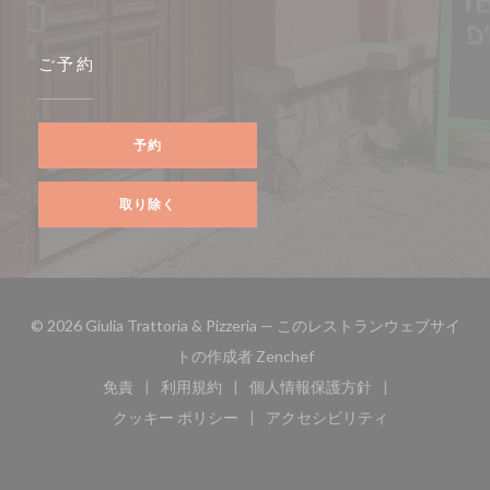
ご予約
予約
取り除く
© 2026 Giulia Trattoria & Pizzeria — このレストランウェブサイ
((新しいウィンドウで開き
トの作成者
Zenchef
免責
利用規約
個人情報保護方針
((新しいウィンドウで開きます))
((新しいウィンドウで開きます))
((新しいウィンドウで開き
クッキー ポリシー
アクセシビリティ
((新しいウィンドウで開きます))
((新しいウィンドウで開