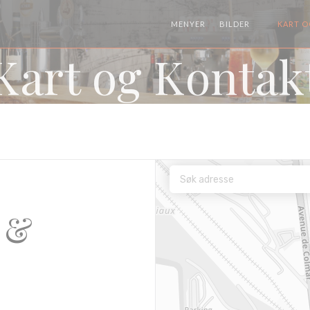
MENYER
BILDER
KART O
((ÅPNER I 
Kart og Kontak
a &