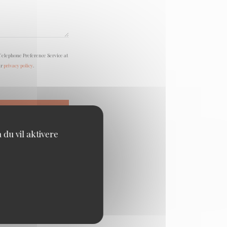
Telephone Preference Service at
ur
privacy policy
.
du vil aktivere