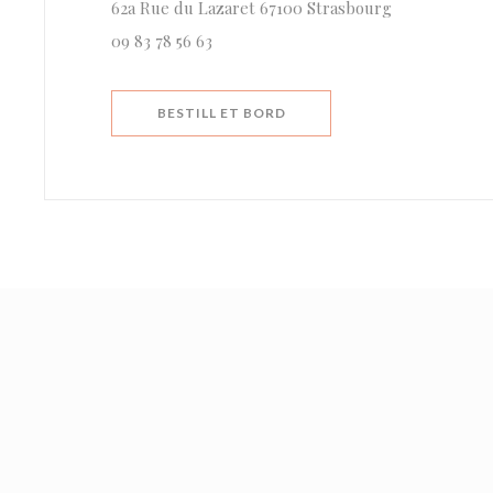
((åpner i et n
62a Rue du Lazaret 67100 Strasbourg
09 83 78 56 63
BESTILL ET BORD