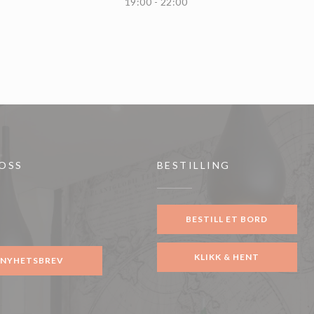
19:00 - 22:00
 OSS
BESTILLING
 vindu))
BESTILL ET BORD
ook ((åpner i et nytt vindu))
KLIKK & HENT
NYHETSBREV