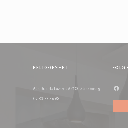
BELIGGENHET
FØLG
((åpner i et nytt
62a Rue du Lazaret 67100 Strasbourg
Faceb
09 83 78 56 63