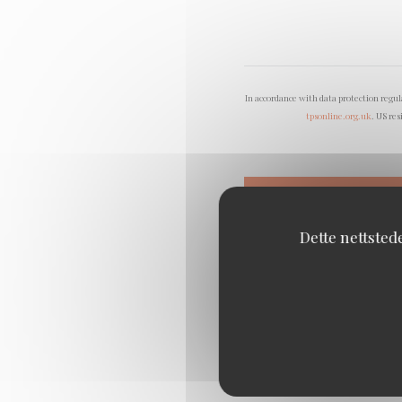
In accordance with data protection regu
tpsonline.org.uk
. US res
Dette nettsted