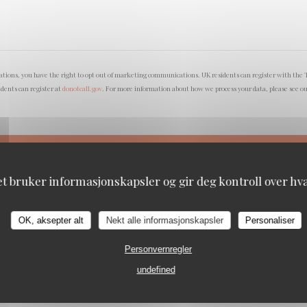
lations, you have the right to opt out of marketing communications. UK residents can register with the 
idents can register at
donotcall.gov
. For more information about how we process your data, please see o
et bruker informasjonskapsler og gir deg kontroll over hva 
OK, aksepter alt
Nekt alle informasjonskapsler
Personaliser
Personvernregler
undefined