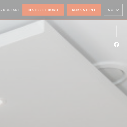
NO
G KONTAKT
BESTILL ET BORD
KLIKK & HENT
ET NYTT VINDU))
Faceb