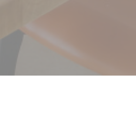
Velkommen til
Giulia Trattoria &