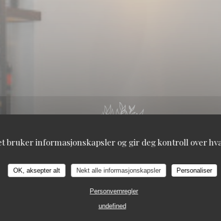
et bruker informasjonskapsler og gir deg kontroll over hva 
OK, aksepter alt
Nekt alle informasjonskapsler
Personaliser
Personvernregler
undefined