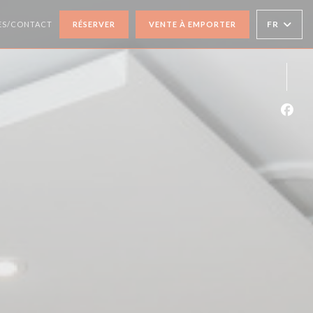
 UNE NOUVELLE FENÊTRE))
FR
ÈS/CONTACT
RÉSERVER
VENTE À EMPORTER
Face