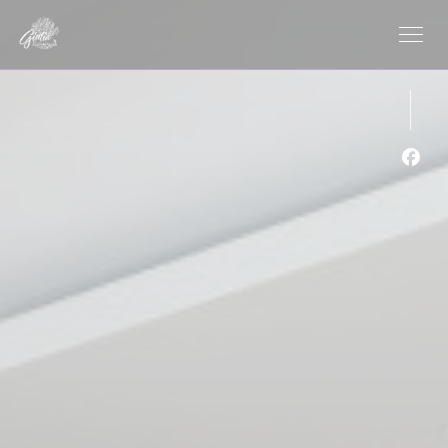
クッキー利用の管理について
Fa