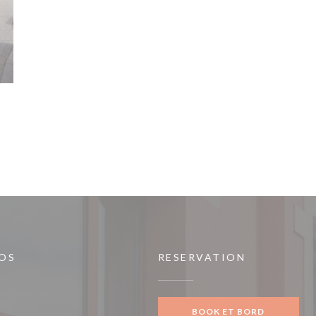
 OS
RESERVATION
vindue))
BOOK ET BORD