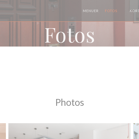
MENUER
FOTOS
KOR
((ÅBNER
Fotos
Photos