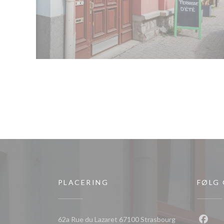
PLACERING
FØLG
((åbner i et nyt 
62a Rue du Lazaret 67100 Strasbourg