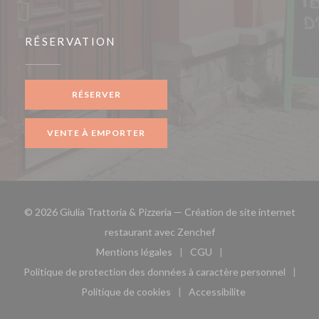
RÉSERVATION
RÉSERVER
VENTE À EMPORTER
© 2026 Giulia Trattoria & Pizzeria — Création de site internet
((ouvre une nouvelle fe
restaurant avec
Zenchef
Mentions légales
CGU
((ouvre une nouvelle fenêtre))
((ouvre une nouvelle fen
Politique de protection des données à caractère personnel
((ouvre une nouvelle fenêtre))
Politique de cookies
Accessibilite
((ouvre une nouvelle fenêtre))
((ouvre une nouvelle fe